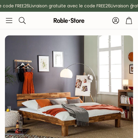
 code FREE26
Livraison gratuite avec le code FREE26
Livraison grat
Compte
Pan
Rechercher