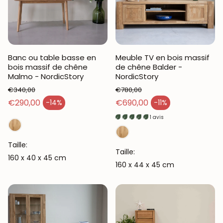
Banc ou table basse en
Meuble TV en bois massif
bois massif de chêne
de chêne Balder -
Malmo - NordicStory
NordicStory
€340,00
€780,00
Prix habituel
Prix habituel
€290,00
€690,00
-14%
-11%
Prix en solde
Prix en solde
1 avis
Taille:
Taille:
160 x 40 x 45 cm
160 x 44 x 45 cm