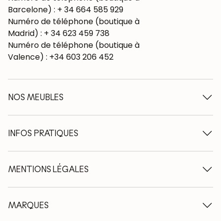
Barcelone) : + 34 664 585 929
Numéro de téléphone (boutique à
Madrid) : + 34 623 459 738
Numéro de téléphone (boutique à
Valence) : +34 603 206 452
NOS MEUBLES
Tables à manger en bois
Tables extensibles en bois
INFOS PRATIQUES
Chaises en bois
Buffets en bois
Qui sommes-nous ?
Vitrines en bois
Nos engagements
MENTIONS LÉGALES
Meubles TV en bois
Nos avantages
Tables basses en bois
Conseils d'entretien
Avis juridique
Consoles en bois
Echantillons de bois
Protection des données
MARQUES
Bureaux en bois
Moyens de paiement
Conditions générales de vente
Bibliothèques en bois
Conditions de livraison
NordicStory