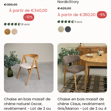
NordicStory
€380,00
€420,00
Prix habituel
À partir de €340,00
Prix habituel
À partir de €380,00
-9%
-10%
Prix en solde
Prix en solde
11 avis
18 avis
Chaise en bois massif de
Chaise en bois massif de
chêne naturel Oscar,
chêne Claus, revêtement
revêtement - Lot de 2 ou
Gris/Marron - Lot de 2 ou 4