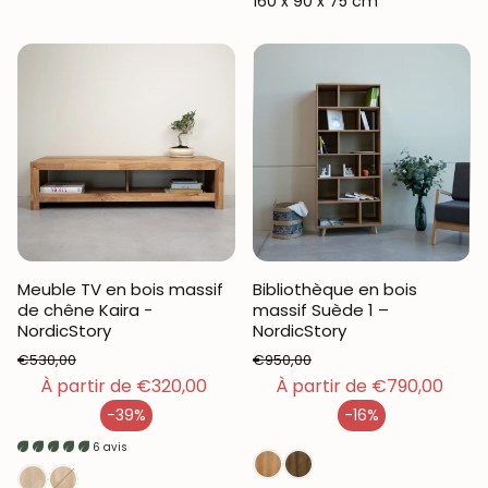
160 x 90 x 75 cm
Meuble TV en bois massif
Bibliothèque en bois
de chêne Kaira -
massif Suède 1 –
NordicStory
NordicStory
€530,00
€950,00
Prix habituel
À partir de €320,00
Prix habituel
À partir de €790,00
-39%
-16%
Prix en solde
Prix en solde
6 avis