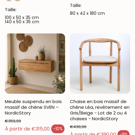
Taille:
Taille:
80 x 42 x 180 cm
100 x 50 x 35 cm
140 x 50 x 35 cm
Meuble suspendu en bois
Chaise en bois massif de
massif de chêne SVEN –
chêne Léa, revêtement en
NordicStory
Gris/Beige - Lot de 2 ou 4
chaises - NordicStory
€350,00
€430,00
Prix habituel
À partir de €315,00
-10%
Prix en solde
Prix habituel
À partir de €390,00
-9%