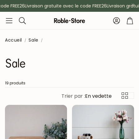
de FREE26
Livraison gratuite avec le code FREE26
Livraison gratuit
Compte
Pan
Rechercher
Accueil
Sale
Sale
19 produits
Trier par :
En vedette