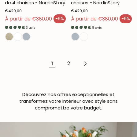
de 4 chaises - NordicStory
chaises - NordicStory
€420,00
€420,00
Prix habituel
Prix habituel
À partir de €380,00
À partir de €380,00
-9%
-9%
Prix en solde
Prix en solde
3 avis
8 avis
1
2
Découvrez nos offres exceptionnelles et
transformez votre intérieur avec style sans
compromettre votre budget.