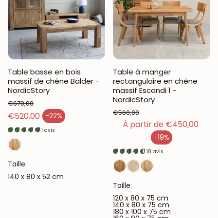
Table basse en bois
Table à manger
massif de chêne Balder -
rectangulaire en chêne
NordicStory
massif Escandi 1 -
NordicStory
€670,00
€560,00
Prix habituel
€520,00
-22%
Prix en solde
Prix habituel
À partir de €450,00
1 avis
-19%
Prix en solde
18 avis
Taille:
140 x 80 x 52 cm
Taille:
120 x 80 x 75 cm
140 x 80 x 75 cm
180 x 100 x 75 cm