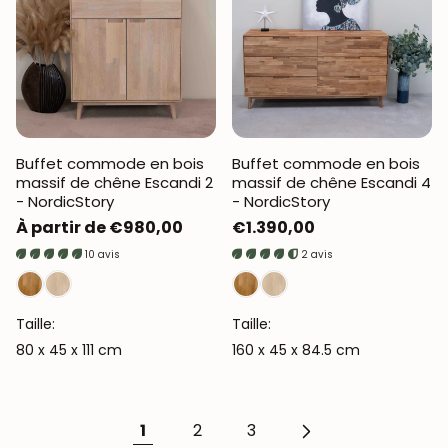
Buffet commode en bois
Buffet commode en bois
massif de chêne Escandi 2
massif de chêne Escandi 4
- NordicStory
- NordicStory
Prix
À partir de €980,00
Prix
€1.390,00
habituel
habituel
10 avis
2 avis
Taille:
Taille:
80 x 45 x 111 cm
160 x 45 x 84.5 cm
1
2
3