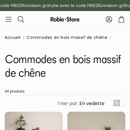
ode FREE26
Livraison gratuite avec le code FREE26
Livraison gratuit
Compte
Pan
Rechercher
Accueil
Commodes en bois massif de chêne
Commodes en bois massif
de chêne
34 produits
Trier par :
En vedette