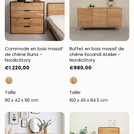
Commode en bois massif
Buffet en bois massif de
de chêne Runa –
chêne Escandi Atelier -
NordicStory
NordicStory
Prix
€1.220,00
Prix
€980,00
habituel
habituel
Taille:
Taille:
90 x 42 x 90 cm
160 x 45 x 84.5 cm