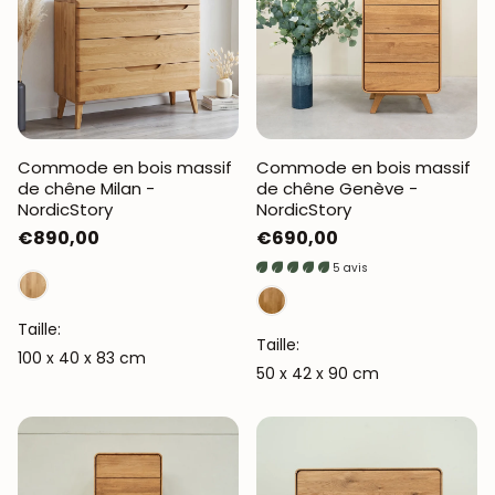
Commode en bois massif
Commode en bois massif
de chêne Milan -
de chêne Genève -
NordicStory
NordicStory
Prix
€890,00
Prix
€690,00
habituel
habituel
5 avis
Taille:
Taille:
100 x 40 x 83 cm
50 x 42 x 90 cm