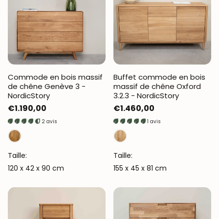
Commode en bois massif
Buffet commode en bois
de chêne Genève 3 -
massif de chêne Oxford
NordicStory
3.2.3 - NordicStory
Prix
€1.190,00
Prix
€1.460,00
habituel
habituel
2 avis
1 avis
Taille:
Taille:
120 x 42 x 90 cm
155 x 45 x 81 cm