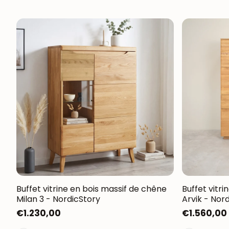
Buffet vitrine en bois massif de chêne
Buffet vitr
Milan 3 - NordicStory
Arvik - Nor
Prix
€1.230,00
Prix
€1.560,00
habituel
habituel