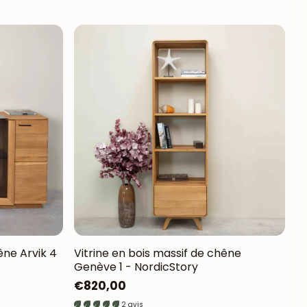
êne Arvik 4
Vitrine en bois massif de chêne
Genève 1 - NordicStory
Prix
€820,00
habituel
2 avis