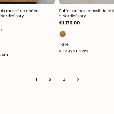
bois massif de chêne
Buffet en bois massif de ch
 NordicStory
- NordicStory
Prix
€1.170,00
habituel
is
Taille:
161 x 42 x 64 cm
34 cm
1
2
3