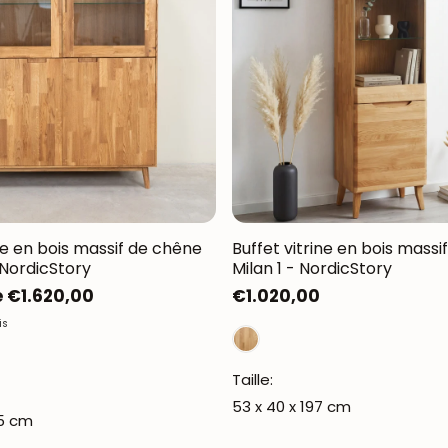
ine en bois massif de chêne
Buffet vitrine en bois mass
 NordicStory
Milan 1 - NordicStory
e €1.620,00
Prix
€1.020,00
habituel
is
Taille:
53 x 40 x 197 cm
55 cm