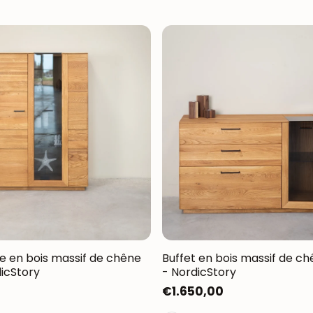
ine en bois massif de chêne
Buffet en bois massif de ch
dicStory
- NordicStory
Prix
€1.650,00
habituel