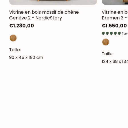
Vitrine en bois massif de chêne
Vitrine en 
Genève 2 - NordicStory
Bremen 3 -
Prix
€1.230,00
Prix
€1.550,00
habituel
habituel
4 av
Taille:
Taille:
90 x 45 x 180 cm
124 x 38 x 1