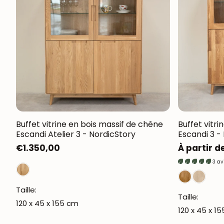
Elsa
Oxford
Genève
Provence
Kodama
Régal
Lausanne
Runa
Suède
Buffet vitrine en bois massif de chêne
Buffet vitr
Escandi Atelier 3 - NordicStory
Escandi 3 -
Prix
€1.350,00
Prix
À partir d
habituel
habituel
3 av
Taille:
Taille:
120 x 45 x 155 cm
120 x 45 x 1