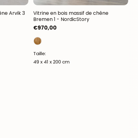
êne Arvik 3
Vitrine en bois massif de chêne
Bremen 1 - NordicStory
Prix
€970,00
habituel
Taille:
49 x 41 x 200 cm