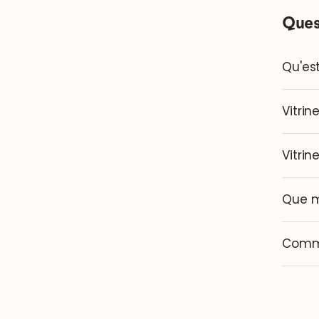
Ques
Qu'est
Vitrin
Vitrin
Que m
Comme