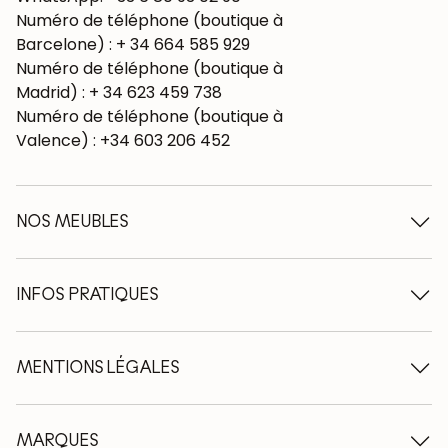
Numéro de téléphone (boutique à
Barcelone) : + 34 664 585 929
Numéro de téléphone (boutique à
Madrid) : + 34 623 459 738
Numéro de téléphone (boutique à
Valence) : +34 603 206 452
NOS MEUBLES
Tables à manger en bois
Tables extensibles en bois
INFOS PRATIQUES
Chaises en bois
Buffets en bois
Qui sommes-nous ?
Vitrines en bois
Nos engagements
MENTIONS LÉGALES
Meubles TV en bois
Nos avantages
Tables basses en bois
Conseils d'entretien
Avis juridique
Consoles en bois
Echantillons de bois
Protection des données
MARQUES
Bureaux en bois
Moyens de paiement
Conditions générales de vente