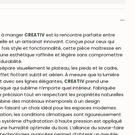
le à manger
CREATIV
est la rencontre parfaite entre
elle et un artisanat innovant. Conçue pour ceux qui
 fois style et fonctionnalité, cette pièce maîtresse en
ie une esthétique raffinée et légère sans compromettre
 durabilité.
 sépare visuellement le plateau, les pieds et le cadre,
effet flottant subtil et aérien. À mesure que la lumière
nt avec ses lignes élégantes,
CREATIV
prend une
que qui sublime n’importe quel intérieur. Fabriquée
 précision tout en respectant les propriétés naturelles
ombine des matériaux intemporels à un design
n faisant un choix idéal pour les espaces modernes.
cation, les conditions climatiques sont rigoureusement
n système d’hydratation à haute pression est appliqué
 une humidité optimale du bois. L’alliance du savoir-faire
s technologies avancées permet d’obtenir un meuble