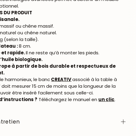
ptionnel.
S DU PRODUIT
isanale.
massif ou chêne massif.
naturel ou chêne naturel.
 (selon la taille).
lateau :
8 cm.
 et rapide.
Il ne reste qu’à monter les pieds.
l’huile biologique.
rope à partir de bois durable et respectueux de
t.
e harmonieux, le banc
CREATIV
associé à la table à
doit mesurer 15 cm de moins que la longueur de la
ouvoir être inséré facilement sous celle-ci.
d’instructions ?
Téléchargez le manuel en
un clic
.
tretien