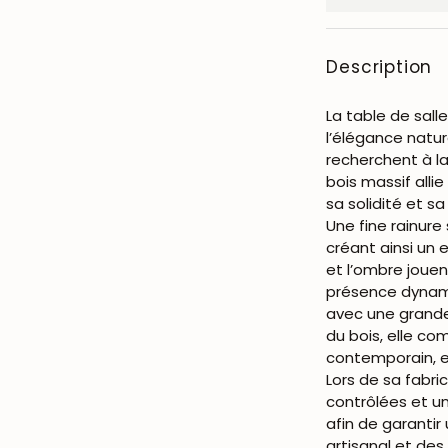
Description
La table de sal
l’élégance natur
recherchent à la
bois massif all
sa solidité et sa
Une fine rainure
créant ainsi un 
et l’ombre joue
présence dynami
avec une grande
du bois, elle c
contemporain, e
Lors de sa fabri
contrôlées et u
afin de garantir
artisanal et de