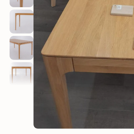
Elsa
Oxford
Genève
Provence
Kodama
Régal
Lausanne
Runa
Suède