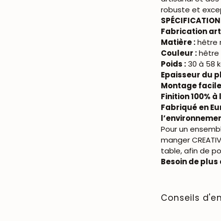
robuste et exce
SPÉCIFICATION
Fabrication art
Matière :
hêtre 
Couleur :
hêtre 
Poids :
30 à 58 kg
Epaisseur du p
Montage facile
Finition 100% à 
Fabriqué en Eu
l’environnemen
Pour un ensembl
manger CREATIV 
table, afin de p
Besoin de plus 
Conseils d'en