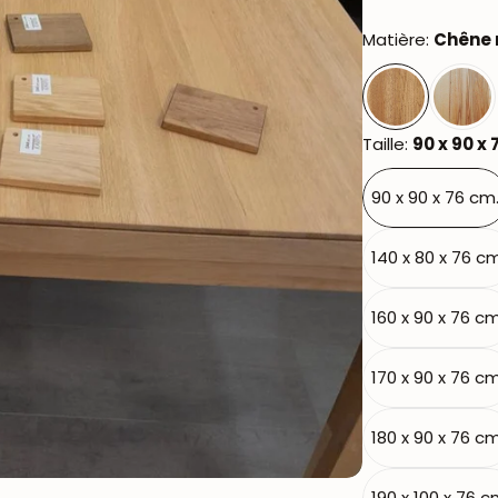
Matière:
Chêne 
Taille:
90 x 90 x 
90 x 90 x 76 cm
140 x 80 x 76 c
160 x 90 x 76 cm
170 x 90 x 76 cm
180 x 90 x 76 cm
190 x 100 x 76 c