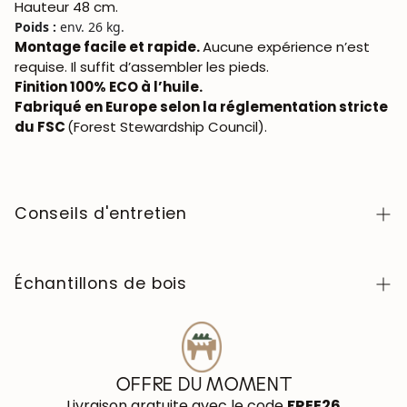
Hauteur 48 cm.
Poids :
env. 26 kg.
Montage facile et rapide.
Aucune expérience n’est
requise. Il suffit d’assembler les pieds.
Finition 100% ECO à l’huile.
Fabriqué en Europe selon la réglementation stricte
du FSC
(Forest Stewardship Council).
Conseils d'entretien
Facile à nettoyer avec un chiffon doux ou légèrement
humide. Évitez tout contact avec des produits
Échantillons de bois
chimiques agressifs. Lorsqu’il s’agit d’une table, avant
de l’utiliser, nous vous conseillons de cirer la table avec
Pour acheter les échantillons de couleurs de bois de la
une cire naturelle pour le bois afin de former une fine
collection NordicStory, cliquez
ici
.
couche de protection pour éviter l'absorption de
liquides. Tous les autres meubles doivent être traités 1
OFFRE DU MOMENT
à 2 fois par an avec de l'huile de tung (abrasin) pour
Livraison gratuite avec le code
FREE26