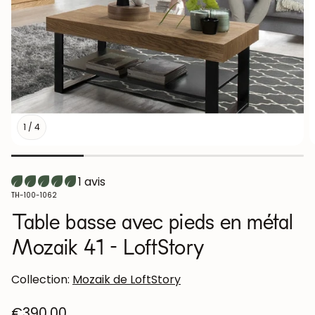
1
/
4
1 avis
SKU:
TH-100-1062
Table basse avec pieds en métal
Mozaik 41 - LoftStory
Collection:
Mozaik de LoftStory
Prix
€390,00