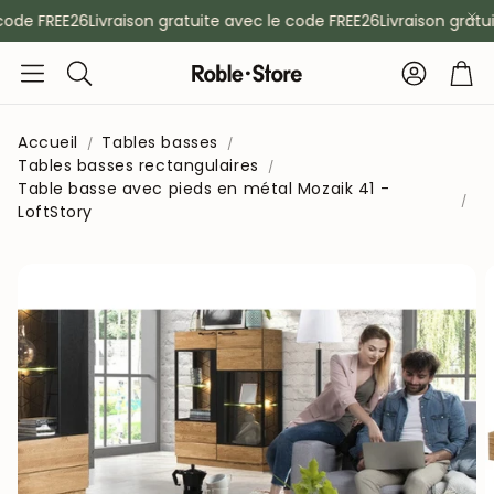
ode FREE26
Livraison gratuite avec le code FREE26
Livraison gratuit
Compte
Pan
Rechercher
Accueil
Tables basses
Tables basses rectangulaires
Table basse avec pieds en métal Mozaik 41 -
LoftStory