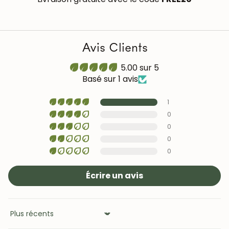
protéger et hydrater le bois.
En savoir plus
Avis Clients
5.00 sur 5
Basé sur 1 avis
1
0
0
0
0
Écrire un avis
Sort by