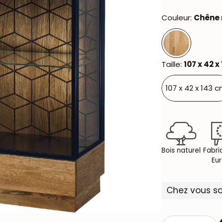
Couleur:
Chêne 
Taille:
107 x 42 x
107 x 42 x 143 c
Bois naturel
Fabri
Eu
Chez vous s