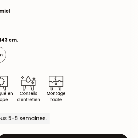
miel
 143 cm.
m.
qué en
Conseils
Montage
rope
d’entretien
facile
ous 5-8 semaines.