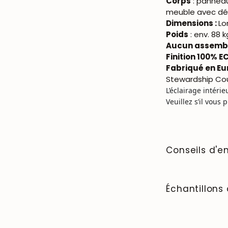
Corps
: panneau
meuble avec déc
Dimensions :
Lo
Poids
: env. 88 k
Aucun assembl
Finition 100% EC
Fabriqué en Eu
Stewardship Cou
L’éclairage intérie
Veuillez s’il vous p
Conseils d'en
Facile à nettoy
tout contact ave
Échantillons 
d’une table, avan
avec une cire na
Pour acheter les
protection pour 
NordicStory, cli