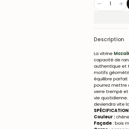
Description
La vitrine
Mozaik
capacité de rang
authentique et 
motifs géométri
équilibre parfai
pourrez mettre e
verre trempé et 
vie quotidienne. 
deviendra vite l
SPÉCIFICATION
Couleur
:
chêne 
Façade
: bois m