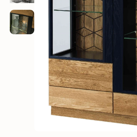
Elsa
Oxford
Genève
Provence
Kodama
Régal
Lausanne
Runa
Suède