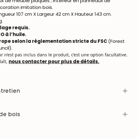
x de meuble plaqués ; intérieur en panneaux de
oration imitation bois.
ngueur 107 cm X Largeur 42 cm X Hauteur 143 cm.
g.
age requis.
O à l’huile.
rope selon la réglementation stricte du FSC
(Forest
ncil).
ur n’est pas inclus dans le produit, c’est une option facultative.
nous contacter pour plus de détails.
laît,
tretien
er avec un chiffon doux ou légèrement humide. Évitez
c des produits chimiques agressifs. Lorsqu’il s’agit
de bois
t de l’utiliser, nous vous conseillons de cirer la table
turelle pour le bois afin de former une fine couche de
 échantillons de couleurs de bois de la collection
éviter l'absorption de liquides. Tous les autres meubles
quez
ici
.