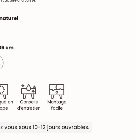
on
calculée à la caisse.
naturel
 86 cm.
.
qué en
Conseils
Montage
rope
d’entretien
facile
z vous sous 10-12 jours ouvrables.