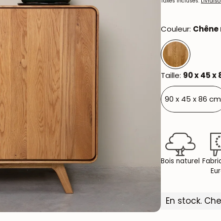
habituel
Taxes incluses.
Livrais
Couleur:
Chêne 
Taille:
90 x 45 x
90 x 45 x 86 cm
Bois naturel
Fabri
Eu
En stock. Che