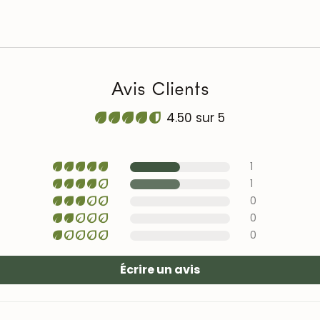
pour protéger et
Avis Clients
4.50 sur 5
1
1
0
0
0
Écrire un avis