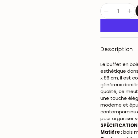
Description
Le buffet en bo
esthétique dans
x 86 cm, il est
généreux derriè
qualité, ce meub
une touche éléga
moderne et épur
contemporains o
pour organiser 
SPÉCIFICATION
Matière :
bois m