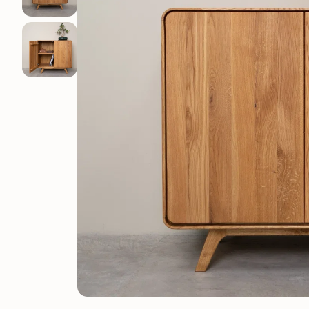
Elsa
Oxford
Genève
Provence
Kodama
Régal
Lausanne
Runa
Suède