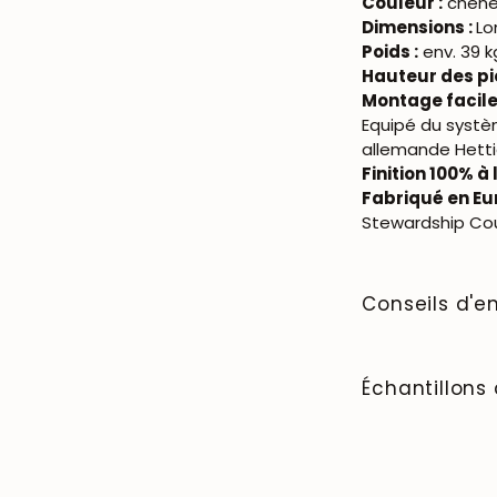
Couleur :
chêne 
Dimensions :
Lo
Poids :
env. 39 k
Hauteur des pi
Montage facile
Equipé du systè
allemande Hettic
Finition 100% à 
Fabriqué en Eu
Stewardship Cou
Conseils d'en
Facile à nettoy
tout contact ave
Échantillons 
d’une table, avan
avec une cire na
Pour acheter les
protection pour 
NordicStory, cli
doivent être trai