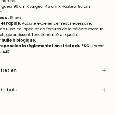
naturel.
ngueur 90 cm X Largeur 45 cm X Hauteur 86 cm.
g.
eds :
15 cm.
 et rapide.
Aucune expérience n’est nécessaire.
me Push-to-open et de ferrures de la célèbre marque
h, garantissant fonctionnalité et qualité.
l’huile biologique.
rope selon la réglementation stricte du FSC
(Forest
ncil).
tretien
er avec un chiffon doux ou légèrement humide. Évitez
c des produits chimiques agressifs. Lorsqu’il s’agit
de bois
t de l’utiliser, nous vous conseillons de cirer la table
turelle pour le bois afin de former une fine couche de
 échantillons de couleurs de bois de la collection
éviter l'absorption de liquides. Tous les autres meubles
quez
ici
.
tés 1 à 2 fois par an avec de l'huile de tung (abrasin)