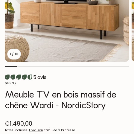
1
/
10
5 avis
SKU:
NS27TV
Meuble TV en bois massif de
chêne Wardi - NordicStory
Prix
€1.490,00
habituel
Taxes incluses.
Livraison
calculée à la caisse.