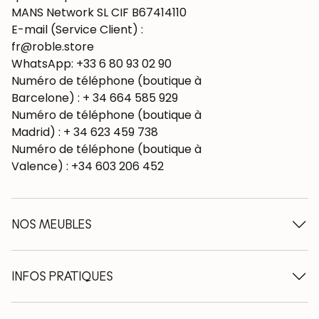
MANS Network SL CIF B67414110
E-mail (Service Client) :
fr@roble.store
WhatsApp: +33 6 80 93 02 90
Numéro de téléphone (boutique à
Barcelone) : + 34 664 585 929
Numéro de téléphone (boutique à
Madrid) : + 34 623 459 738
Numéro de téléphone (boutique à
Valence) : +34 603 206 452
NOS MEUBLES
Tables à manger en bois
Tables extensibles en bois
INFOS PRATIQUES
Chaises en bois
Buffets en bois
Qui sommes-nous ?
Vitrines en bois
Nos engagements