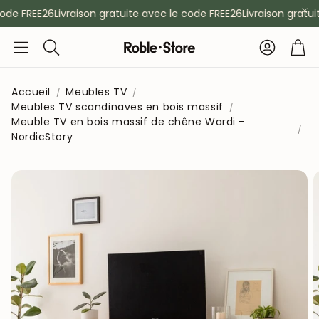
de FREE26
Livraison gratuite avec le code FREE26
Livraison gratuit
Compte
Pan
Rechercher
Accueil
Meubles TV
Meubles TV scandinaves en bois massif
Meuble TV en bois massif de chêne Wardi -
NordicStory