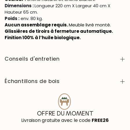
Dimensions :
Longueur 220 cm X Largeur 40 cm X
Hauteur 65 cm.
Poids :
env. 80 kg.
Aucun assemblage requis.
Meuble livré monté.
Glissières de tiroirs à fermeture automatique.
Finition 100% à l’huile biologique.
Conseils d'entretien
Facile à nettoyer avec un chiffon doux ou légèrement
humide. Évitez tout contact avec des produits
Échantillons de bois
chimiques agressifs. Lorsqu’il s’agit d’une table, avant
de l’utiliser, nous vous conseillons de cirer la table avec
Pour acheter les échantillons de couleurs de bois de la
une cire naturelle pour le bois afin de former une fine
collection NordicStory, cliquez
ici
.
couche de protection pour éviter l'absorption de
liquides. Tous les autres meubles doivent être traités 1
OFFRE DU MOMENT
à 2 fois par an avec de l'huile de tung (abrasin) pour
Livraison gratuite avec le code
FREE26
protéger et hydrater le bois.
En savoir plus