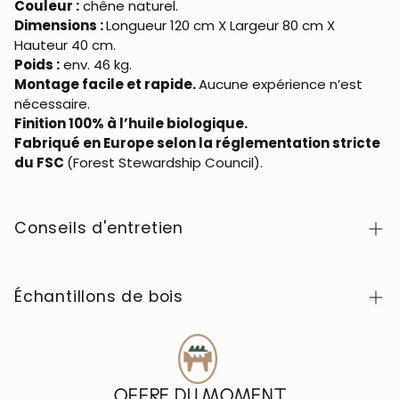
Couleur :
chêne naturel.
Dimensions :
Longueur 120 cm X Largeur 80 cm X
Hauteur 40 cm.
Poids :
env. 46 kg.
Montage facile et rapide.
Aucune expérience n’est
nécessaire.
Finition 100% à l’huile biologique.
Fabriqué en Europe selon la réglementation stricte
du FSC
(Forest Stewardship Council).
Conseils d'entretien
Facile à nettoyer avec un chiffon doux ou légèrement
humide. Évitez tout contact avec des produits
Échantillons de bois
chimiques agressifs. Lorsqu’il s’agit d’une table, avant
de l’utiliser, nous vous conseillons de cirer la table avec
Pour acheter les échantillons de couleurs de bois de la
une cire naturelle pour le bois afin de former une fine
collection NordicStory, cliquez
ici
.
couche de protection pour éviter l'absorption de
liquides. Tous les autres meubles doivent être traités 1
OFFRE DU MOMENT