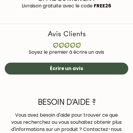
à 2 fois par an avec de l'huile de tung (abrasin) pour
Livraison gratuite avec le code
FREE26
protéger et hydrater le bois.
En savoir plus
Avis Clients
Soyez le premier à écrire un avis
Écrire un avis
BESOIN D'AIDE ?
Vous avez besoin d'aide pour trouver ce que
vous recherchez ou vous souhaitez obtenir plus
d'informations sur un produit ? Contactez-nous