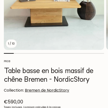
1
/
10
SKU:
PR08
Table basse en bois massif de
chêne Bremen - NordicStory
Collection:
Bremen de NordicStory
Prix
€590,00
habituel
Taxes incluses.
Livraison
calculée à la caisse.