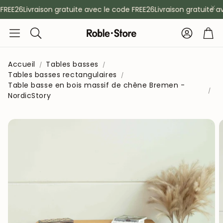
REE26
Livraison gratuite avec le code FREE26
Livraison gratuite av
Compte
Pan
Rechercher
Accueil
Tables basses
Tables basses rectangulaires
Table basse en bois massif de chêne Bremen -
NordicStory