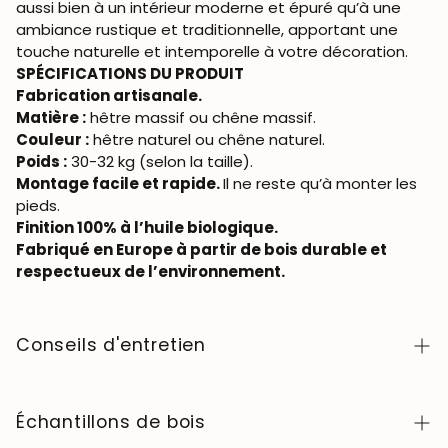
aussi bien à un intérieur moderne et épuré qu’à une
ambiance rustique et traditionnelle, apportant une
touche naturelle et intemporelle à votre décoration.
SPÉCIFICATIONS DU PRODUIT
Fabrication artisanale.
Matière :
hêtre massif ou chêne massif.
Couleur :
hêtre naturel ou chêne naturel.
Poids :
30-32 kg (selon la taille).
Montage facile et rapide.
Il ne reste qu’à monter les
pieds.
Finition 100% à l’huile biologique.
Fabriqué en Europe à partir de bois durable et
respectueux de l’environnement.
Conseils d'entretien
Facile à nettoyer avec un chiffon doux ou légèrement
humide. Évitez tout contact avec des produits
Échantillons de bois
chimiques agressifs. Lorsqu’il s’agit d’une table, avant