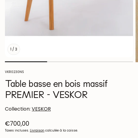
1
/
3
SKU:
VKR0230NS
Table basse en bois massif
PREMIER - VESKOR
Collection:
VESKOR
Prix
€700,00
habituel
Taxes incluses.
Livraison
calculée à la caisse.