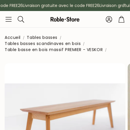
ode FREE26
Livraison gratuite avec le code FREE26
Livraison gratui
Compte
Pan
Rechercher
Accueil
Tables basses
Tables basses scandinaves en bois
Table basse en bois massif PREMIER - VESKOR