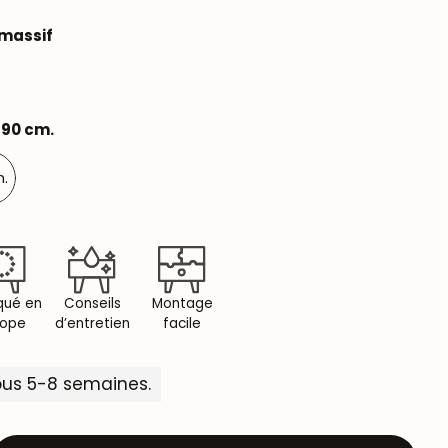
massif
x 90 cm.
m.
qué en
Conseils
Montage
rope
d’entretien
facile
ous 5-8 semaines.