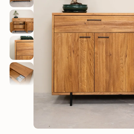
Elsa
Oxford
Genève
Provence
Kodama
Régal
Lausanne
Runa
Suède