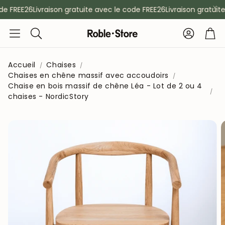
e FREE26
Livraison gratuite avec le code FREE26
Livraison gratuite
Compte
Pan
Rechercher
Accueil
Chaises
Chaises en chêne massif avec accoudoirs
Chaise en bois massif de chêne Léa - Lot de 2 ou 4
chaises - NordicStory