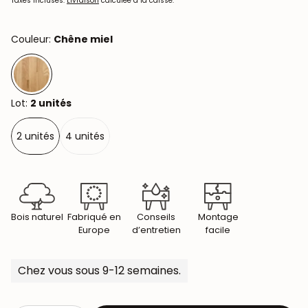
habituel
Taxes incluses.
Livraison
calculée à la caisse.
Couleur:
Chêne miel
Lot:
2 unités
2 unités
4 unités
Bois naturel
Fabriqué en
Conseils
Montage
Europe
d’entretien
facile
Chez vous sous 9-12 semaines.