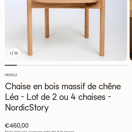
1
/
10
SKU:
VK12SL2
Chaise en bois massif de chêne
Léa - Lot de 2 ou 4 chaises -
NordicStory
Prix
€460,00