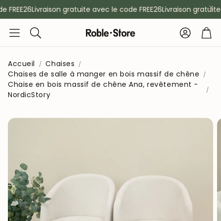
e FREE26
Livraison gratuite avec le code FREE26
Livraison gratuite 
Compte
Pan
Rechercher
Accueil
Chaises
Chaises de salle à manger en bois massif de chêne
Chaise en bois massif de chêne Ana, revêtement -
NordicStory