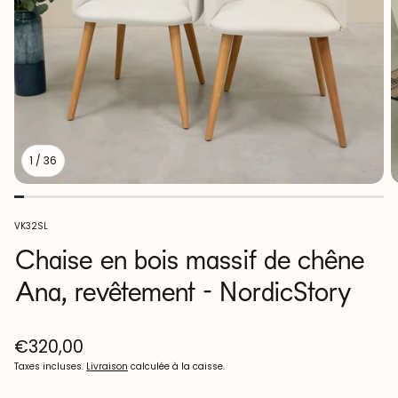
1
/
36
SKU:
VK32SL
Chaise en bois massif de chêne
Ana, revêtement - NordicStory
Prix
€320,00
habituel
Taxes incluses.
Livraison
calculée à la caisse.