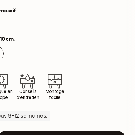
massif
110 cm.
.
qué en
Conseils
Montage
rope
d’entretien
facile
us 9-12 semaines.