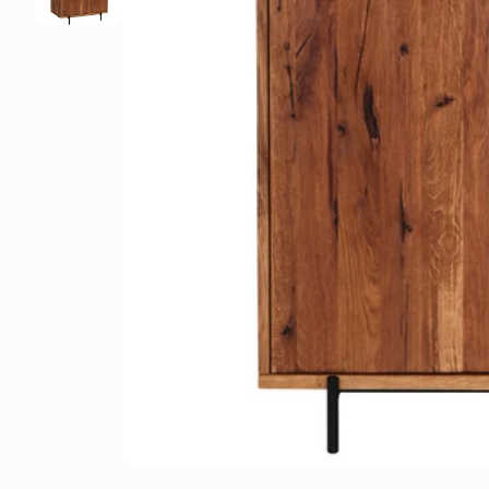
Elsa
Oxford
Genève
Provence
Kodama
Régal
Lausanne
Runa
Suède