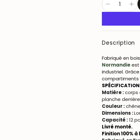
Description
Fabriqué en boi
Normandie
est
industriel. Grâc
compartiments f
SPÉCIFICATION
Matière :
corps 
planche derrière
Couleur :
chêne 
Dimensions :
Lo
Capacité :
12 pa
Livré monté.
Finition 100% à 