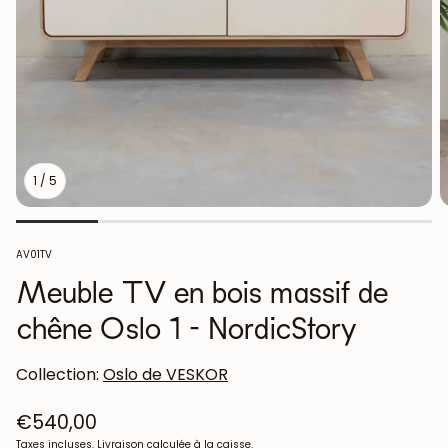
1
/
5
SKU:
AV01TV
Meuble TV en bois massif de
chêne Oslo 1 - NordicStory
Collection:
Oslo de VESKOR
Prix
€540,00
habituel
Taxes incluses.
Livraison
calculée à la caisse.