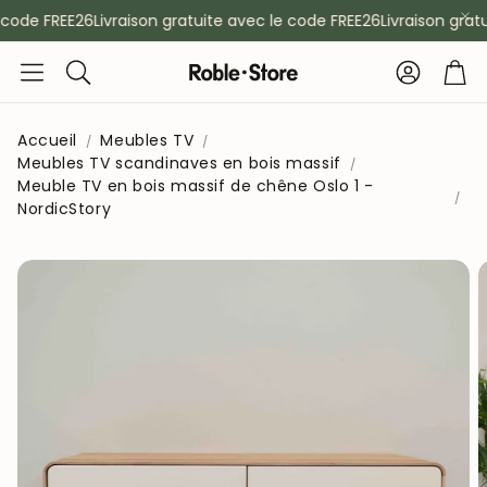
code FREE26
Livraison gratuite avec le code FREE26
Livraison gratu
Compte
Pan
Rechercher
Accueil
Meubles TV
Meubles TV scandinaves en bois massif
Meuble TV en bois massif de chêne Oslo 1 -
NordicStory