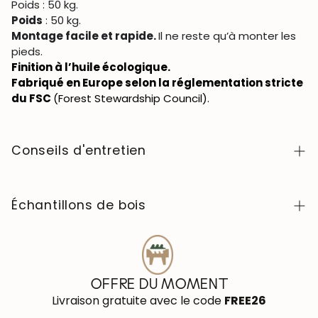
Poids : 50 kg.
Poids
: 50 kg.
Montage facile et rapide.
Il ne reste qu’à monter les
pieds.
Finition à l’huile écologique.
Fabriqué en Europe selon la réglementation stricte
du FSC
(Forest Stewardship Council).
Conseils d'entretien
Facile à nettoyer avec un chiffon doux ou légèrement
humide. Évitez tout contact avec des produits
Échantillons de bois
chimiques agressifs. Lorsqu’il s’agit d’une table, avant
de l’utiliser, nous vous conseillons de cirer la table avec
Pour acheter les échantillons de couleurs de bois de la
une cire naturelle pour le bois afin de former une fine
collection NordicStory, cliquez
ici
.
couche de protection pour éviter l'absorption de
liquides. Tous les autres meubles doivent être traités 1
OFFRE DU MOMENT
à 2 fois par an avec de l'huile de tung (abrasin) pour
Livraison gratuite avec le code
FREE26
protéger et hydrater le bois.
En savoir plus